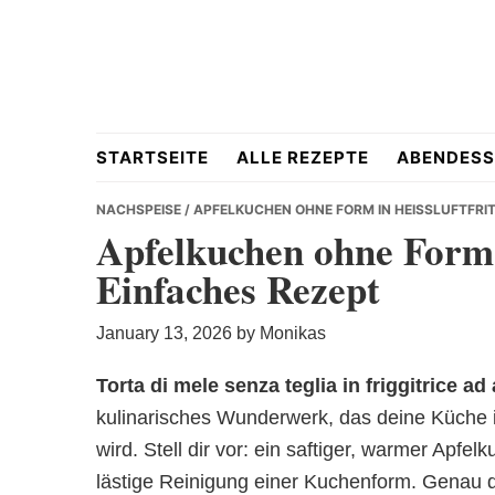
Skip
Skip
Skip
to
to
to
primary
main
primary
navigation
content
sidebar
Hausgemacht
STARTSEITE
ALLE REZEPTE
ABENDESS
NACHSPEISE
/ APFELKUCHEN OHNE FORM IN HEISSLUFTFRIT
Apfelkuchen ohne Form i
Einfaches Rezept
&
January 13, 2026
by
Monikas
Torta di mele senza teglia in friggitrice ad 
kulinarisches Wunderwerk, das deine Küche i
Lecker
wird. Stell dir vor: ein saftiger, warmer Apfe
lästige Reinigung einer Kuchenform. Genau da