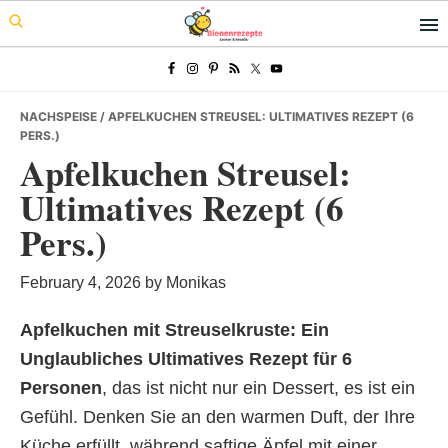
Skip
Skip
Skip
to
to
to
primary
main
primary
navigation
content
sidebar
NACHSPEISE
/ APFELKUCHEN STREUSEL: ULTIMATIVES REZEPT (6
PERS.)
Apfelkuchen Streusel:
Ultimatives Rezept (6
Pers.)
February 4, 2026
by
Monikas
Apfelkuchen mit Streuselkruste: Ein
Unglaubliches Ultimatives Rezept für 6
Personen
, das ist nicht nur ein Dessert, es ist ein
Gefühl. Denken Sie an den warmen Duft, der Ihre
Küche erfüllt, während saftige Äpfel mit einer