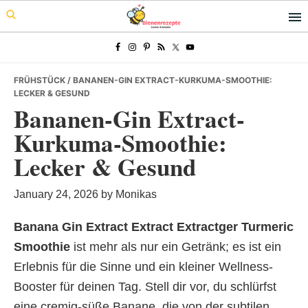
Skip
Skip
Skip
to
to
to
primary
main
primary
navigation
content
sidebar
FRÜHSTÜCK
/ BANANEN-GIN EXTRACT-KURKUMA-SMOOTHIE:
LECKER & GESUND
Bananen-Gin Extract-
Kurkuma-Smoothie:
Lecker & Gesund
January 24, 2026
by
Monikas
Banana Gin Extract Extract Extractger Turmeric
Smoothie
ist mehr als nur ein Getränk; es ist ein
Erlebnis für die Sinne und ein kleiner Wellness-
Booster für deinen Tag. Stell dir vor, du schlürfst
eine cremig-süße Banane, die von der subtilen