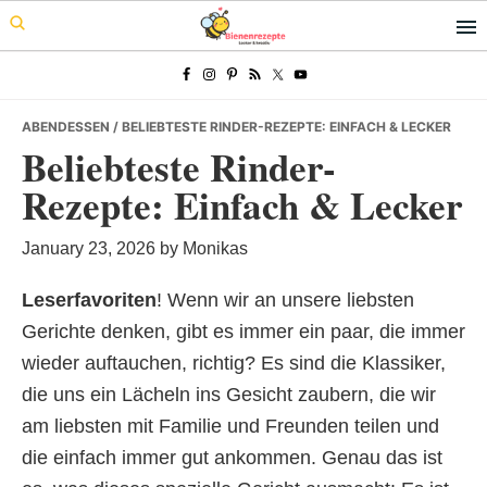
Skip
Skip
Skip
to
to
to
primary
main
primary
navigation
content
sidebar
ABENDESSEN
/ BELIEBTESTE RINDER-REZEPTE: EINFACH & LECKER
Beliebteste Rinder-
Rezepte: Einfach & Lecker
January 23, 2026
by
Monikas
Leserfavoriten
! Wenn wir an unsere liebsten
Gerichte denken, gibt es immer ein paar, die immer
wieder auftauchen, richtig? Es sind die Klassiker,
die uns ein Lächeln ins Gesicht zaubern, die wir
am liebsten mit Familie und Freunden teilen und
die einfach immer gut ankommen. Genau das ist