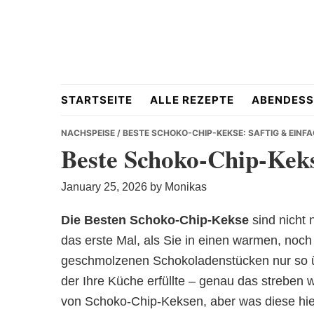
Skip
Skip
Skip
to
to
to
primary
main
primary
navigation
content
sidebar
Hausgemacht
STARTSEITE
ALLE REZEPTE
ABENDESS
NACHSPEISE
/ BESTE SCHOKO-CHIP-KEKSE: SAFTIG & EINF
Beste Schoko-Chip-Keks
&
January 25, 2026
by
Monikas
Die Besten Schoko-Chip-Kekse
sind nicht 
das erste Mal, als Sie in einen warmen, noch
geschmolzenen Schokoladenstücken nur so üb
Lecker
der Ihre Küche erfüllte – genau das streben 
von Schoko-Chip-Keksen, aber was diese hier