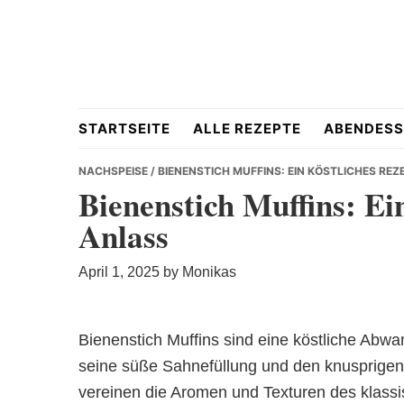
Skip
Skip
Skip
to
to
to
primary
main
primary
navigation
content
sidebar
Hausgemacht
STARTSEITE
ALLE REZEPTE
ABENDESS
NACHSPEISE
/ BIENENSTICH MUFFINS: EIN KÖSTLICHES RE
Bienenstich Muffins: Ei
Anlass
&
April 1, 2025
by
Monikas
Bienenstich Muffins sind eine köstliche Abwan
Lecker
seine süße Sahnefüllung und den knusprigen
vereinen die Aromen und Texturen des klass