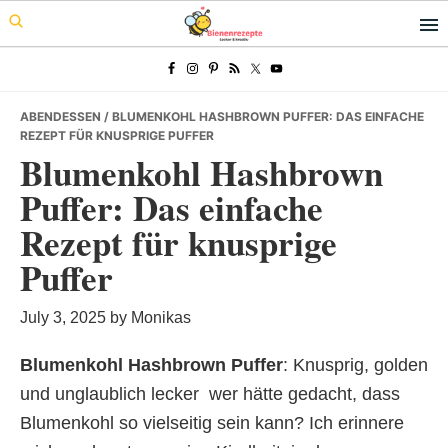
Skip
Skip
Skip
to
to
to
primary
main
primary
navigation
content
sidebar
ABENDESSEN
/ BLUMENKOHL HASHBROWN PUFFER: DAS EINFACHE
REZEPT FÜR KNUSPRIGE PUFFER
Blumenkohl Hashbrown
Puffer: Das einfache
Rezept für knusprige
Puffer
July 3, 2025
by
Monikas
Blumenkohl Hashbrown Puffer
: Knusprig, golden
und unglaublich lecker  wer hätte gedacht, dass
Blumenkohl so vielseitig sein kann? Ich erinnere