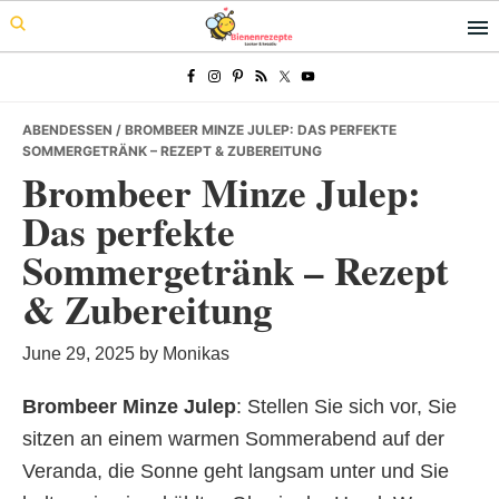
Skip
Skip
Skip
to
to
to
primary
main
primary
navigation
content
sidebar
ABENDESSEN
/ BROMBEER MINZE JULEP: DAS PERFEKTE
SOMMERGETRÄNK – REZEPT & ZUBEREITUNG
Brombeer Minze Julep:
Das perfekte
Sommergetränk – Rezept
& Zubereitung
June 29, 2025
by
Monikas
Brombeer Minze Julep
: Stellen Sie sich vor, Sie
sitzen an einem warmen Sommerabend auf der
Veranda, die Sonne geht langsam unter und Sie