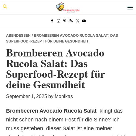
Skip
Skip
Skip
to
to
to
primary
main
primary
navigation
content
sidebar
ABENDESSEN
/ BROMBEEREN AVOCADO RUCOLA SALAT: DAS
SUPERFOOD-REZEPT FÜR DEINE GESUNDHEIT
Brombeeren Avocado
Rucola Salat: Das
Superfood-Rezept für
deine Gesundheit
September 1, 2025
by
Monikas
Brombeeren Avocado Rucola Salat
 klingt das
nicht schon nach einem Fest für die Sinne? Ich
muss gestehen, dieser Salat ist eine meiner