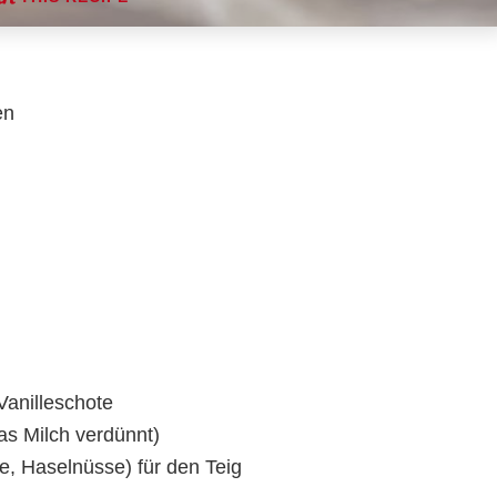
en
Vanilleschote
as Milch verdünnt)
, Haselnüsse) für den Teig