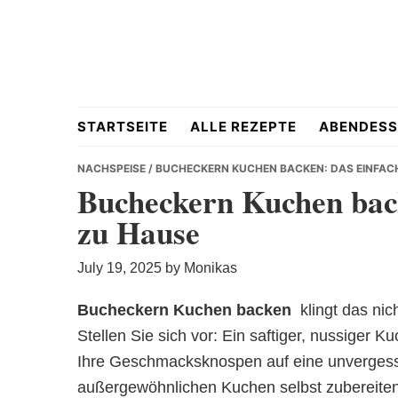
Skip
Skip
Skip
to
to
to
primary
main
primary
navigation
content
sidebar
Hausgemacht
STARTSEITE
ALLE REZEPTE
ABENDESS
NACHSPEISE
/ BUCHECKERN KUCHEN BACKEN: DAS EINFAC
Bucheckern Kuchen back
zu Hause
&
July 19, 2025
by
Monikas
Bucheckern Kuchen backen
 klingt das 
Stellen Sie sich vor: Ein saftiger, nussiger 
Lecker
Ihre Geschmacksknospen auf eine unvergessli
außergewöhnlichen Kuchen selbst zubereite