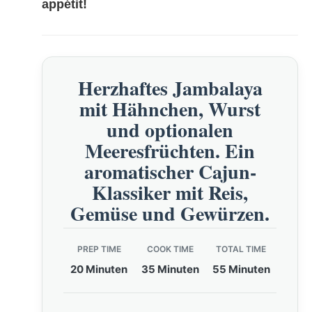
appétit!
Herzhaftes Jambalaya
mit Hähnchen, Wurst
und optionalen
Meeresfrüchten. Ein
aromatischer Cajun-
Klassiker mit Reis,
Gemüse und Gewürzen.
PREP TIME
COOK TIME
TOTAL TIME
20 Minuten
35 Minuten
55 Minuten