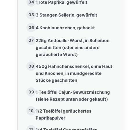
04
1 rote Paprika, gewürfelt
05
3 Stangen Sellerie, gewürfelt
06
4 Knoblauchzehen, gehackt
07
225g Andouille-Wurst, in Scheiben
geschnitten (oder eine andere
geräucherte Wurst)
08
450g Hähnchenschenkel, ohne Haut
und Knochen, in mundgerechte
Stücke geschnitten
09
1 Teelöffel Cajun-Gewürzmischung
(siehe Rezept unten oder gekauft)
10
1/2 Teelöffel geräuchertes
Paprikapulver
11
1/4 Teelöffel Cayennepfeffer