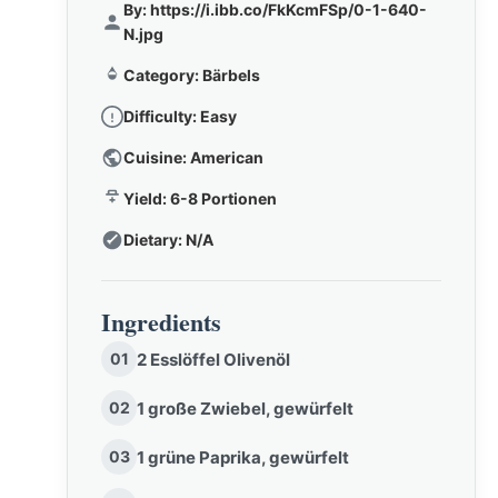
By:
https://i.ibb.co/FkKcmFSp/0-1-640-
N.jpg
Category:
Bärbels
Difficulty:
Easy
Cuisine:
American
Yield:
6-8 Portionen
Dietary:
N/A
Ingredients
01
2 Esslöffel Olivenöl
02
1 große Zwiebel, gewürfelt
03
1 grüne Paprika, gewürfelt