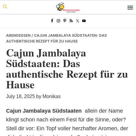
Skip
Skip
Skip
to
to
to
primary
main
primary
navigation
content
sidebar
ABENDESSEN
/ CAJUN JAMBALAYA SÜDSTAATEN: DAS
AUTHENTISCHE REZEPT FÜR ZU HAUSE
Cajun Jambalaya
Südstaaten: Das
authentische Rezept für zu
Hause
July 18, 2025
by
Monikas
Cajun Jambalaya Südstaaten
 allein der Name
klingt schon nach einem Fest für die Sinne, oder?
Stell dir vor: Ein Topf voller herzhafter Aromen, der