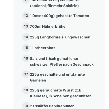
(optional, für mehr Schärfe)
12
1 Dose (400g) gehackte Tomaten
13
700ml Hühnerbrühe
14
225g Langkornreis, ungewaschen
15
1 Lorbeerblatt
16
Salz und frisch gemahlener
schwarzer Pfeffer nach Geschmack
17
225g geschälte und entdarmte
Garnelen
18
225g geräucherte Wurst (z.B.
Kielbasa), in Scheiben geschnitten
19
2 Esslöffel Paprikapulver