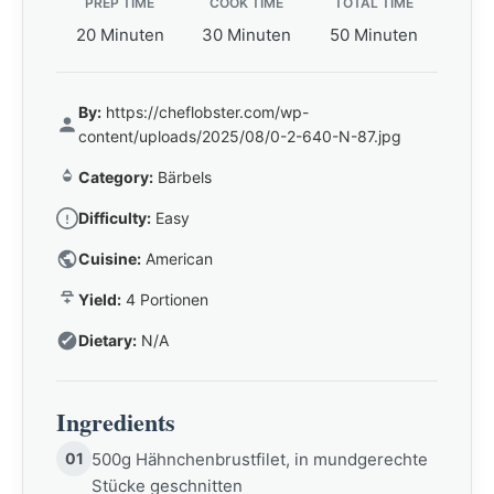
PREP TIME
COOK TIME
TOTAL TIME
20 Minuten
30 Minuten
50 Minuten
By:
https://cheflobster.com/wp-
content/uploads/2025/08/0-2-640-N-87.jpg
Category:
Bärbels
Difficulty:
Easy
Cuisine:
American
Yield:
4 Portionen
Dietary:
N/A
Ingredients
01
500g Hähnchenbrustfilet, in mundgerechte
Stücke geschnitten