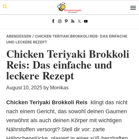
Skip
Skip
Skip
to
to
to
primary
main
primary
navigation
content
sidebar
ABENDESSEN
/ CHICKEN TERIYAKI BROKKOLI REIS: DAS EINFACHE
UND LECKERE REZEPT
Chicken Teriyaki Brokkoli
Reis: Das einfache und
leckere Rezept
August 10, 2025
by
Monikas
Chicken Teriyaki Brokkoli Reis
 klingt das nicht
nach einem Gericht, das sowohl deinen Gaumen
verwöhnt als auch deinen Körper mit wichtigen
Nährstoffen versorgt? Stell dir vor: zarte
Hähnchenstücke, glasiert in einer süß-herzhaften