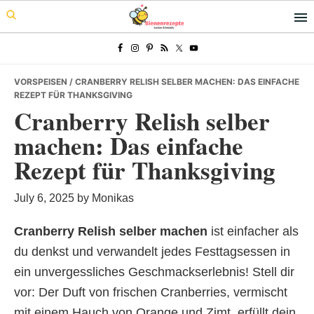
Skip
Skip
Skip
to
to
to
primary
main
primary
navigation
content
sidebar
VORSPEISEN
/ CRANBERRY RELISH SELBER MACHEN: DAS EINFACHE
REZEPT FÜR THANKSGIVING
Cranberry Relish selber
machen: Das einfache
Rezept für Thanksgiving
July 6, 2025
by
Monikas
Cranberry Relish selber machen
ist einfacher als
du denkst und verwandelt jedes Festtagsessen in
ein unvergessliches Geschmackserlebnis! Stell dir
vor: Der Duft von frischen Cranberries, vermischt
mit einem Hauch von Orange und Zimt, erfüllt dein