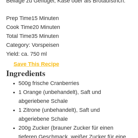
Beilage zu Geflügel, Käse oder als Brotaufstrich.
Prep Time
15 Minuten
Cook Time
20 Minuten
Total Time
35 Minuten
Category:
Vorspeisen
Yield:
ca. 750 ml
Save This Recipe
Ingredients
500g frische Cranberries
1 Orange (unbehandelt), Saft und
abgeriebene Schale
1 Zitrone (unbehandelt), Saft und
abgeriebene Schale
200g Zucker (brauner Zucker für einen
tieferen Geschmack, weißer Zucker für eine