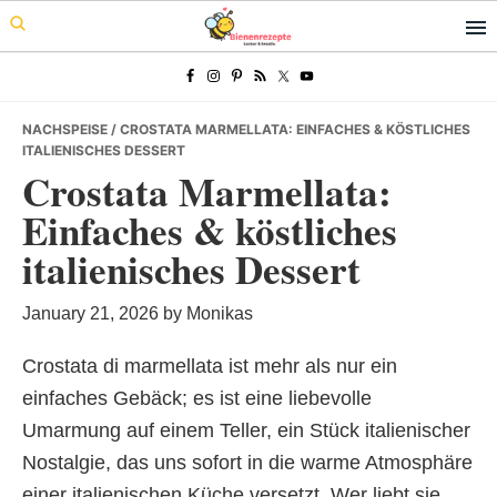
Skip
Skip
Skip
to
to
to
primary
main
primary
navigation
content
sidebar
NACHSPEISE
/ CROSTATA MARMELLATA: EINFACHES & KÖSTLICHES
ITALIENISCHES DESSERT
Crostata Marmellata:
Einfaches & köstliches
italienisches Dessert
January 21, 2026
by
Monikas
Crostata di marmellata ist mehr als nur ein
einfaches Gebäck; es ist eine liebevolle
Umarmung auf einem Teller, ein Stück italienischer
Nostalgie, das uns sofort in die warme Atmosphäre
einer italienischen Küche versetzt. Wer liebt sie