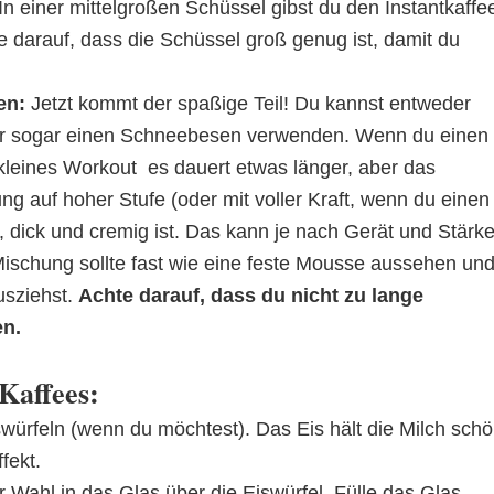
In einer mittelgroßen Schüssel gibst du den Instantkaffe
 darauf, dass die Schüssel groß genug ist, damit du
en:
Jetzt kommt der spaßige Teil! Du kannst entweder
er sogar einen Schneebesen verwenden. Wenn du einen
kleines Workout  es dauert etwas länger, aber das
ng auf hoher Stufe (oder mit voller Kraft, wenn du einen
, dick und cremig ist. Das kann je nach Gerät und Stärk
ischung sollte fast wie eine feste Mousse aussehen un
usziehst.
Achte darauf, dass du nicht zu lange
en.
Kaffees:
swürfeln (wenn du möchtest). Das Eis hält die Milch sch
fekt.
 Wahl in das Glas über die Eiswürfel. Fülle das Glas