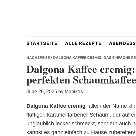
Skip
Skip
Skip
to
to
to
primary
main
primary
navigation
content
sidebar
Hausgemacht
STARTSEITE
ALLE REZEPTE
ABENDESS
NACHSPEISE
/ DALGONA KAFFEE CREMIG: DAS EINFACHE R
Dalgona Kaffee cremig:
perfekten Schaumkaffe
&
June 26, 2025
by
Monikas
Dalgona Kaffee cremig
 allein der Name kl
fluffiger, karamellfarbener Schaum, der auf ei
Lecker
unglaublich lecker schmeckt, sondern auch 
kannst es ganz einfach zu Hause zubereiten!