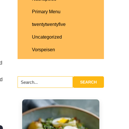
Primary Menu
twentytwentyfive
Uncategorized
Vorspeisen
d
nd
Search...