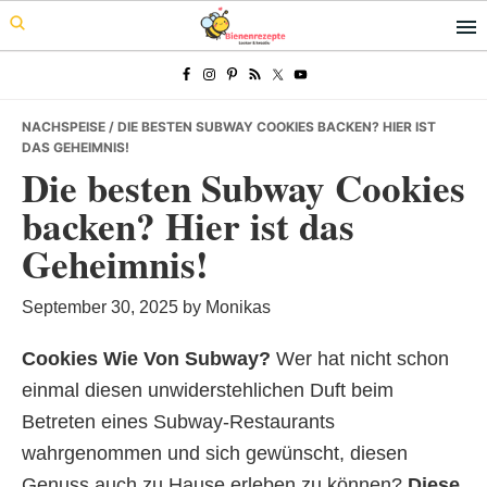
Skip
Skip
Skip
to
to
to
primary
main
primary
navigation
content
sidebar
NACHSPEISE
/ DIE BESTEN SUBWAY COOKIES BACKEN? HIER IST
DAS GEHEIMNIS!
Die besten Subway Cookies
backen? Hier ist das
Geheimnis!
September 30, 2025
by
Monikas
Cookies Wie Von Subway?
Wer hat nicht schon
einmal diesen unwiderstehlichen Duft beim
Betreten eines Subway-Restaurants
wahrgenommen und sich gewünscht, diesen
Genuss auch zu Hause erleben zu können?
Diese