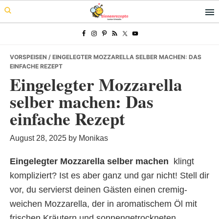
Skip
Skip
Skip
to
to
to
primary
main
primary
navigation
content
sidebar
VORSPEISEN
/ EINGELEGTER MOZZARELLA SELBER MACHEN: DAS
EINFACHE REZEPT
Eingelegter Mozzarella
selber machen: Das
einfache Rezept
August 28, 2025
by
Monikas
Eingelegter Mozzarella selber machen
 klingt
kompliziert? Ist es aber ganz und gar nicht! Stell dir
vor, du servierst deinen Gästen einen cremig-
weichen Mozzarella, der in aromatischem Öl mit
frischen Kräutern und sonnengetrockneten