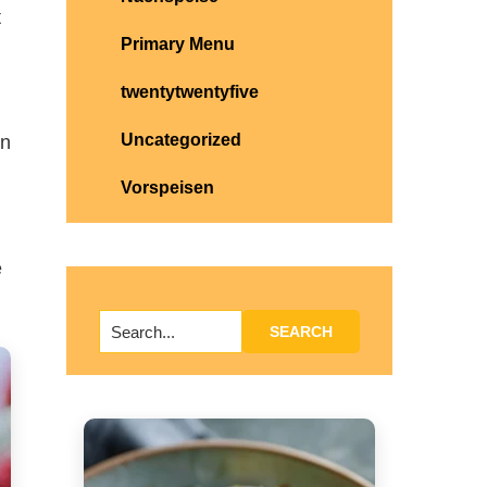
t
Primary Menu
twentytwentyfive
Uncategorized
rn
Vorspeisen
e
Search...