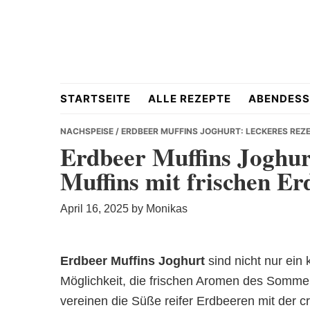
Skip
Skip
Skip
to
to
to
primary
main
primary
navigation
content
sidebar
Hausgemacht
STARTSEITE
ALLE REZEPTE
ABENDESS
NACHSPEISE
/ ERDBEER MUFFINS JOGHURT: LECKERES REZE
Erdbeer Muffins Joghurt
Muffins mit frischen E
&
April 16, 2025
by
Monikas
Erdbeer Muffins Joghurt
sind nicht nur ein
Lecker
Möglichkeit, die frischen Aromen des Sommers
vereinen die Süße reifer Erdbeeren mit der c