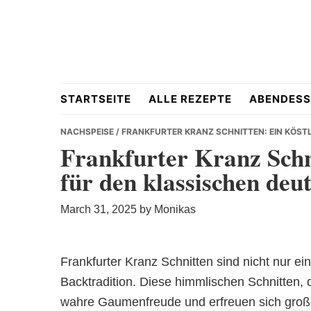
Skip
Skip
Skip
to
to
to
primary
main
primary
navigation
content
sidebar
Hausgemacht
STARTSEITE
ALLE REZEPTE
ABENDESS
NACHSPEISE
/ FRANKFURTER KRANZ SCHNITTEN: EIN KÖST
Frankfurter Kranz Schni
für den klassischen de
&
March 31, 2025
by
Monikas
Frankfurter Kranz Schnitten sind nicht nur ei
Lecker
Backtradition. Diese himmlischen Schnitten, 
wahre Gaumenfreude und erfreuen sich großer