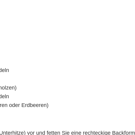
deln
molzen)
deln
eren oder Erdbeeren)
nterhitze) vor und fetten Sie eine rechteckige Backform