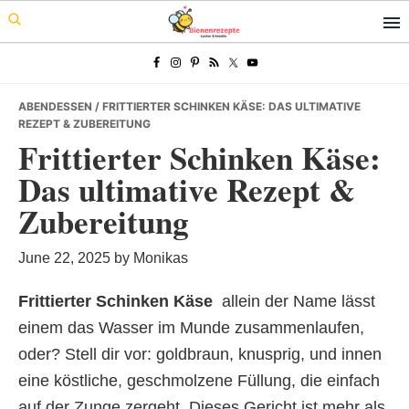
Skip
Skip
Skip
to
to
to
primary
main
primary
navigation
content
sidebar
ABENDESSEN
/ FRITTIERTER SCHINKEN KÄSE: DAS ULTIMATIVE
REZEPT & ZUBEREITUNG
Frittierter Schinken Käse:
Das ultimative Rezept &
Zubereitung
June 22, 2025
by
Monikas
Frittierter Schinken Käse
 allein der Name lässt
einem das Wasser im Munde zusammenlaufen,
oder? Stell dir vor: goldbraun, knusprig, und innen
eine köstliche, geschmolzene Füllung, die einfach
auf der Zunge zergeht. Dieses Gericht ist mehr als