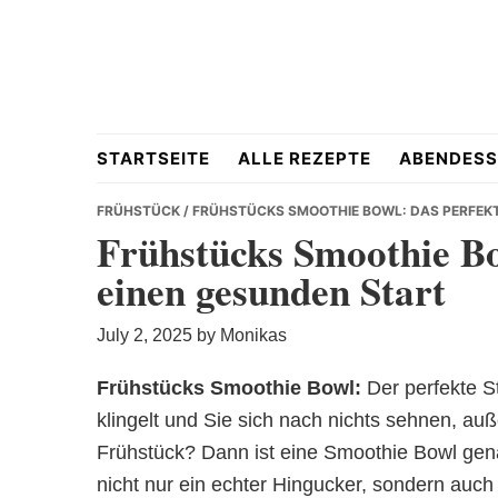
Skip
Skip
Skip
to
to
to
primary
main
primary
navigation
content
sidebar
Hausgemacht
STARTSEITE
ALLE REZEPTE
ABENDESS
FRÜHSTÜCK
/ FRÜHSTÜCKS SMOOTHIE BOWL: DAS PERFEKT
Frühstücks Smoothie Bo
einen gesunden Start
&
July 2, 2025
by
Monikas
Frühstücks Smoothie Bowl:
Der perfekte S
klingelt und Sie sich nach nichts sehnen, au
Lecker
Frühstück? Dann ist eine Smoothie Bowl genau
nicht nur ein echter Hingucker, sondern auch