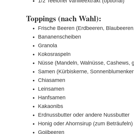
1/2 Teelöffel Vanilleextrakt (optional)
Toppings (nach Wahl):
Frische Beeren (Erdbeeren, Blaubeere
Bananenscheiben
Granola
Kokosraspeln
Nüsse (Mandeln, Walnüsse, Cashews, g
Samen (Kürbiskerne, Sonnenblumenker
Chiasamen
Leinsamen
Hanfsamen
Kakaonibs
Erdnussbutter oder andere Nussbutter
Honig oder Ahornsirup (zum Beträufeln)
Gojibeeren