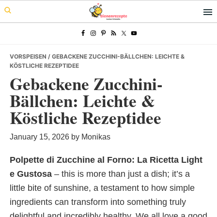
Skip
Skip
Skip
to
to
to
primary
main
primary
navigation
content
sidebar
VORSPEISEN
/ GEBACKENE ZUCCHINI-BÄLLCHEN: LEICHTE &
KÖSTLICHE REZEPTIDEE
Gebackene Zucchini-
Bällchen: Leichte &
Köstliche Rezeptidee
January 15, 2026
by
Monikas
Polpette di Zucchine al Forno: La Ricetta Light
e Gustosa
– this is more than just a dish; it’s a
little bite of sunshine, a testament to how simple
ingredients can transform into something truly
delightful and incredibly healthy. We all love a good