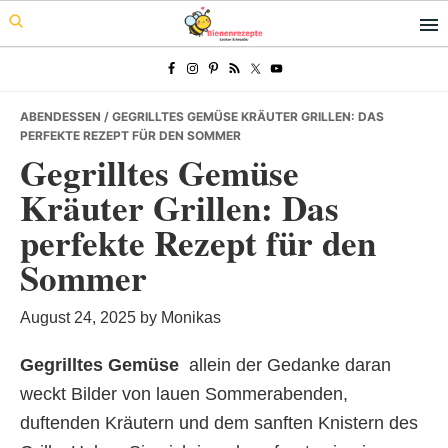
Skip
Skip
Skip
to
to
to
primary
main
primary
navigation
content
sidebar
ABENDESSEN
/ GEGRILLTES GEMÜSE KRÄUTER GRILLEN: DAS
PERFEKTE REZEPT FÜR DEN SOMMER
Gegrilltes Gemüse
Kräuter Grillen: Das
perfekte Rezept für den
Sommer
August 24, 2025
by
Monikas
Gegrilltes Gemüse
 allein der Gedanke daran
weckt Bilder von lauen Sommerabenden,
duftenden Kräutern und dem sanften Knistern des