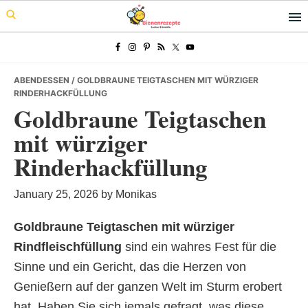
Skip
Skip
Skip
to
to
to
primary
main
primary
navigation
content
sidebar
ABENDESSEN
/ GOLDBRAUNE TEIGTASCHEN MIT WÜRZIGER
RINDERHACKFÜLLUNG
Goldbraune Teigtaschen
mit würziger
Rinderhackfüllung
January 25, 2026
by
Monikas
Goldbraune Teigtaschen mit würziger
Rindfleischfüllung
sind ein wahres Fest für die
Sinne und ein Gericht, das die Herzen von
Genießern auf der ganzen Welt im Sturm erobert
hat. Haben Sie sich jemals gefragt, was diese