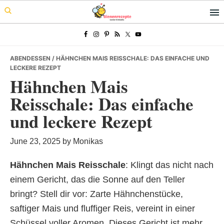
Skip
Skip
Skip
to
to
to
primary
main
primary
navigation
content
sidebar
ABENDESSEN
/ HÄHNCHEN MAIS REISSCHALE: DAS EINFACHE UND
LECKERE REZEPT
Hähnchen Mais
Reisschale: Das einfache
und leckere Rezept
June 23, 2025
by
Monikas
Hähnchen Mais Reisschale
: Klingt das nicht nach
einem Gericht, das die Sonne auf den Teller
bringt? Stell dir vor: Zarte Hähnchenstücke,
saftiger Mais und fluffiger Reis, vereint in einer
Schüssel voller Aromen. Dieses Gericht ist mehr