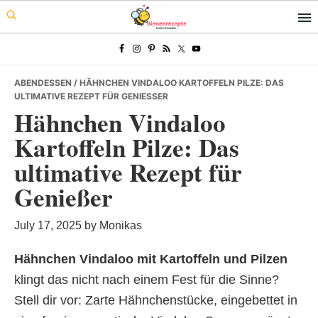
Skip
Skip
Skip
to
to
to
primary
main
primary
navigation
content
sidebar
ABENDESSEN
/ HÄHNCHEN VINDALOO KARTOFFELN PILZE: DAS
ULTIMATIVE REZEPT FÜR GENIESSER
Hähnchen Vindaloo
Kartoffeln Pilze: Das
ultimative Rezept für
Genießer
July 17, 2025
by
Monikas
Hähnchen Vindaloo mit Kartoffeln und Pilzen

klingt das nicht nach einem Fest für die Sinne?
Stell dir vor: Zarte Hähnchenstücke, eingebettet in