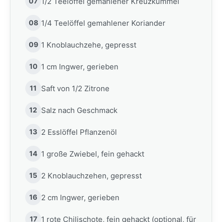
07
1/2 Teelöffel gemahlener Kreuzkümmel
08
1/4 Teelöffel gemahlener Koriander
09
1 Knoblauchzehe, gepresst
10
1 cm Ingwer, gerieben
11
Saft von 1/2 Zitrone
12
Salz nach Geschmack
13
2 Esslöffel Pflanzenöl
14
1 große Zwiebel, fein gehackt
15
2 Knoblauchzehen, gepresst
16
2 cm Ingwer, gerieben
17
1 rote Chilischote, fein gehackt (optional, für