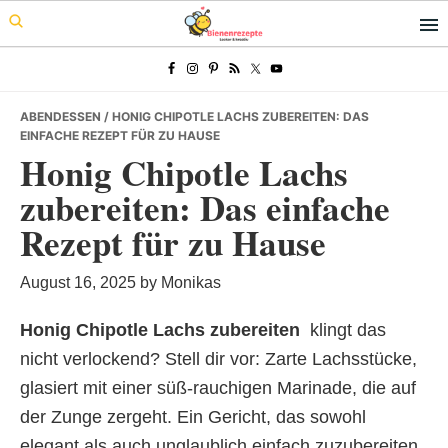
Skip
Skip
Skip
to
to
to
primary
main
primary
navigation
content
sidebar
ABENDESSEN
/ HONIG CHIPOTLE LACHS ZUBEREITEN: DAS
EINFACHE REZEPT FÜR ZU HAUSE
Honig Chipotle Lachs
zubereiten: Das einfache
Rezept für zu Hause
August 16, 2025
by
Monikas
Honig Chipotle Lachs zubereiten
 klingt das
nicht verlockend? Stell dir vor: Zarte Lachsstücke,
glasiert mit einer süß-rauchigen Marinade, die auf
der Zunge zergeht. Ein Gericht, das sowohl
elegant als auch unglaublich einfach zuzubereiten