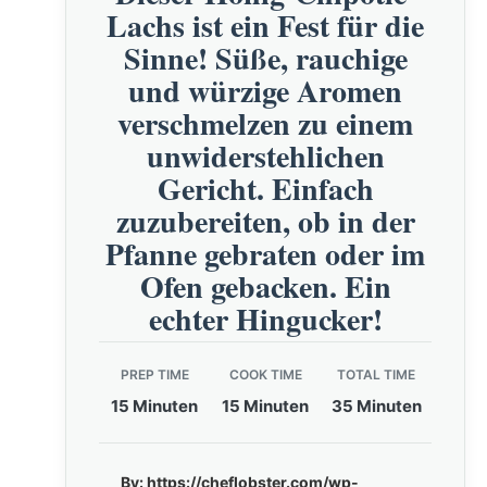
Lachs ist ein Fest für die
Sinne! Süße, rauchige
und würzige Aromen
verschmelzen zu einem
unwiderstehlichen
Gericht. Einfach
zuzubereiten, ob in der
Pfanne gebraten oder im
Ofen gebacken. Ein
echter Hingucker!
PREP TIME
COOK TIME
TOTAL TIME
15 Minuten
15 Minuten
35 Minuten
By:
https://cheflobster.com/wp-