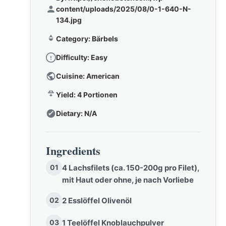
content/uploads/2025/08/0-1-640-N-
134.jpg
Category:
Bärbels
Difficulty:
Easy
Cuisine:
American
Yield:
4 Portionen
Dietary:
N/A
Ingredients
01
4 Lachsfilets (ca. 150-200g pro Filet),
mit Haut oder ohne, je nach Vorliebe
02
2 Esslöffel Olivenöl
03
1 Teelöffel Knoblauchpulver