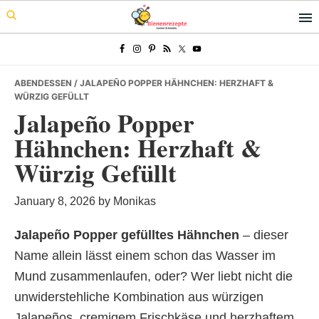
Skip
Skip
Skip
to
to
to
primary
main
primary
navigation
content
sidebar
ABENDESSEN
/ JALAPEÑO POPPER HÄHNCHEN: HERZHAFT &
WÜRZIG GEFÜLLT
Jalapeño Popper
Hähnchen: Herzhaft &
Würzig Gefüllt
January 8, 2026
by
Monikas
Jalapeño Popper gefülltes Hähnchen
– dieser
Name allein lässt einem schon das Wasser im
Mund zusammenlaufen, oder? Wer liebt nicht die
unwiderstehliche Kombination aus würzigen
Jalapeños, cremigem Frischkäse und herzhaftem