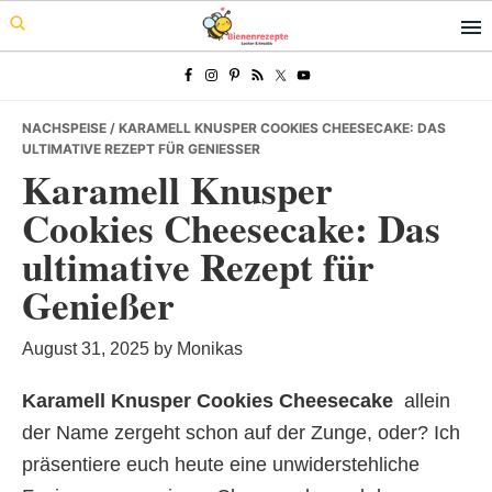
Skip
Skip
Skip
to
to
to
primary
main
primary
navigation
content
sidebar
NACHSPEISE
/ KARAMELL KNUSPER COOKIES CHEESECAKE: DAS
ULTIMATIVE REZEPT FÜR GENIESSER
Karamell Knusper
Cookies Cheesecake: Das
ultimative Rezept für
Genießer
August 31, 2025
by
Monikas
Karamell Knusper Cookies Cheesecake
 allein
der Name zergeht schon auf der Zunge, oder? Ich
präsentiere euch heute eine unwiderstehliche