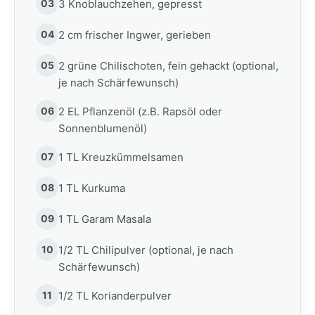
03
3 Knoblauchzehen, gepresst
04
2 cm frischer Ingwer, gerieben
05
2 grüne Chilischoten, fein gehackt (optional,
je nach Schärfewunsch)
06
2 EL Pflanzenöl (z.B. Rapsöl oder
Sonnenblumenöl)
07
1 TL Kreuzkümmelsamen
08
1 TL Kurkuma
09
1 TL Garam Masala
10
1/2 TL Chilipulver (optional, je nach
Schärfewunsch)
11
1/2 TL Korianderpulver