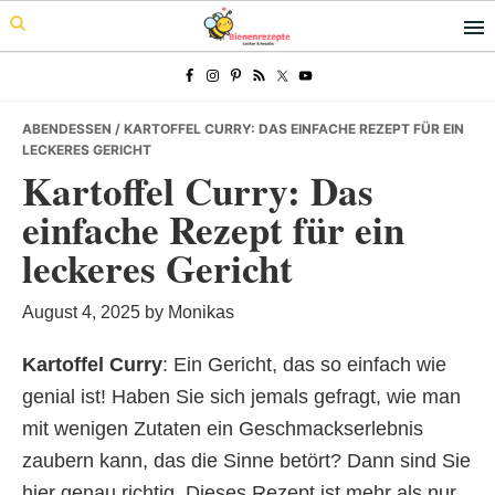
Skip
Skip
Skip
to
to
to
primary
main
primary
navigation
content
sidebar
ABENDESSEN
/ KARTOFFEL CURRY: DAS EINFACHE REZEPT FÜR EIN
LECKERES GERICHT
Kartoffel Curry: Das
einfache Rezept für ein
leckeres Gericht
August 4, 2025
by
Monikas
Kartoffel Curry
: Ein Gericht, das so einfach wie
genial ist! Haben Sie sich jemals gefragt, wie man
mit wenigen Zutaten ein Geschmackserlebnis
zaubern kann, das die Sinne betört? Dann sind Sie
hier genau richtig. Dieses Rezept ist mehr als nur