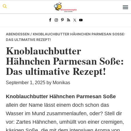
Skip
Skip
Skip
to
to
to
primary
main
primary
navigation
content
sidebar
ABENDESSEN
/ KNOBLAUCHBUTTER HÄHNCHEN PARMESAN SOSSE: D
AS ULTIMATIVE REZEPT!
Knoblauchbutter
Hähnchen Parmesan Soße:
Das ultimative Rezept!
September 1, 2025
by
Monikas
Knoblauchbutter Hähnchen Parmesan Soße

allein der Name lässt einem doch schon das
Wasser im Mund zusammenlaufen, oder? Stell dir
vor: Zartes Hähnchen, umhüllt von einer cremigen,
käsigen Soße, die mit dem intensiven Aroma von