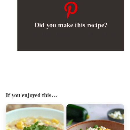
Did you make this recipe?
Share a photo and tag us — we can’t wait to see
what you’ve made!
If you enjoyed this…