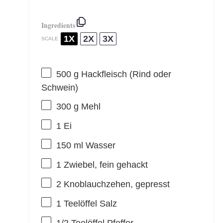
Ingredients
1X
2X
3X
SCALE
500 g
Hackfleisch (Rind oder
Schwein)
300 g
Mehl
1
Ei
150
ml Wasser
1
Zwiebel, fein gehackt
2
Knoblauchzehen, gepresst
1
Teelöffel Salz
1/2
Teelöffel Pfeffer