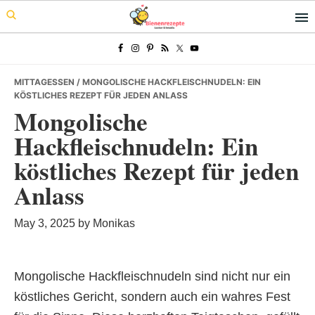
Skip
Skip
Skip
to
to
to
primary
main
primary
navigation
content
sidebar
MITTAGESSEN
/ MONGOLISCHE HACKFLEISCHNUDELN: EIN
KÖSTLICHES REZEPT FÜR JEDEN ANLASS
Mongolische
Hackfleischnudeln: Ein
köstliches Rezept für jeden
Anlass
May 3, 2025
by
Monikas
Mongolische Hackfleischnudeln sind nicht nur ein
köstliches Gericht, sondern auch ein wahres Fest