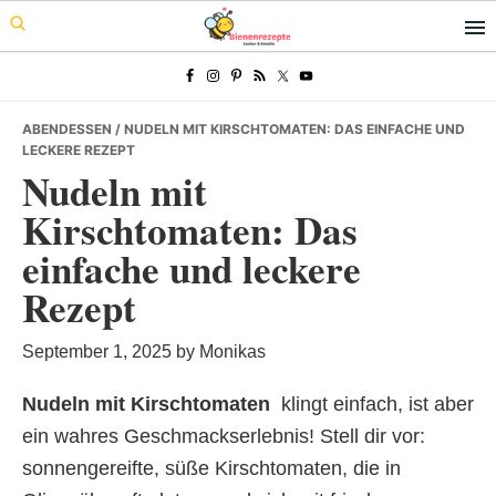
Skip
Skip
Skip
to
to
to
primary
main
primary
navigation
content
sidebar
ABENDESSEN
/ NUDELN MIT KIRSCHTOMATEN: DAS EINFACHE UND
LECKERE REZEPT
Nudeln mit
Kirschtomaten: Das
einfache und leckere
Rezept
September 1, 2025
by
Monikas
Nudeln mit Kirschtomaten
 klingt einfach, ist aber
ein wahres Geschmackserlebnis! Stell dir vor:
sonnengereifte, süße Kirschtomaten, die in