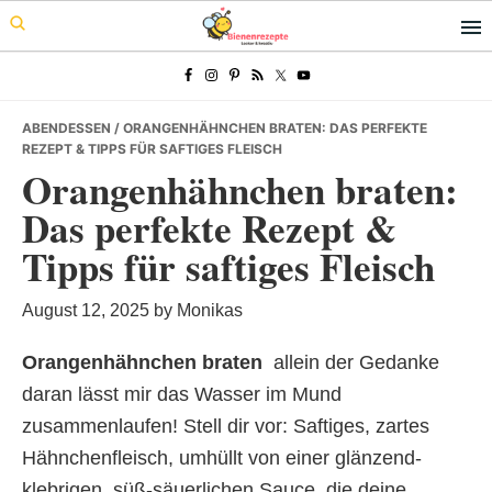
Skip
Skip
Skip
to
to
to
primary
main
primary
navigation
content
sidebar
ABENDESSEN
/ ORANGENHÄHNCHEN BRATEN: DAS PERFEKTE
REZEPT & TIPPS FÜR SAFTIGES FLEISCH
Orangenhähnchen braten:
Das perfekte Rezept &
Tipps für saftiges Fleisch
August 12, 2025
by
Monikas
Orangenhähnchen braten
 allein der Gedanke
daran lässt mir das Wasser im Mund
zusammenlaufen! Stell dir vor: Saftiges, zartes
Hähnchenfleisch, umhüllt von einer glänzend-
klebrigen, süß-säuerlichen Sauce, die deine