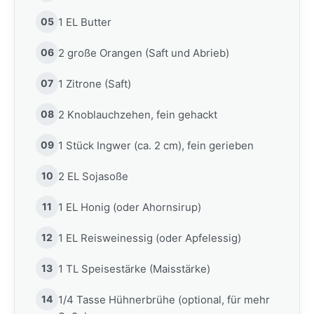
05
1 EL Butter
06
2 große Orangen (Saft und Abrieb)
07
1 Zitrone (Saft)
08
2 Knoblauchzehen, fein gehackt
09
1 Stück Ingwer (ca. 2 cm), fein gerieben
10
2 EL Sojasoße
11
1 EL Honig (oder Ahornsirup)
12
1 EL Reisweinessig (oder Apfelessig)
13
1 TL Speisestärke (Maisstärke)
14
1/4 Tasse Hühnerbrühe (optional, für mehr