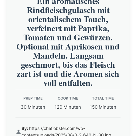
Ein aromatisches
Rindfleischgulasch mit
orientalischem Touch,
verfeinert mit Paprika,
Tomaten und Gewürzen.
Optional mit Aprikosen und
Mandeln. Langsam
geschmort, bis das Fleisch
zart ist und die Aromen sich
voll entfalten.
PREP TIME
COOK TIME
TOTAL TIME
30 Minuten
120 Minuten
150 Minuten
By:
https://cheflobster.com/wp-
content/uploads/2025/08/0-2-640-N-30.jpg