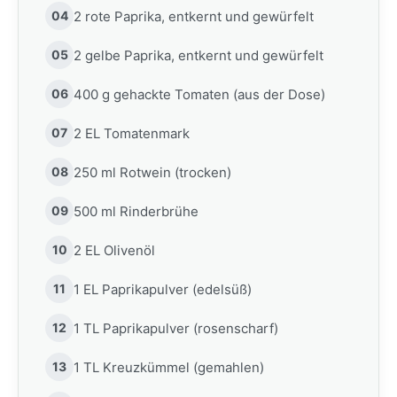
04
2 rote Paprika, entkernt und gewürfelt
05
2 gelbe Paprika, entkernt und gewürfelt
06
400 g gehackte Tomaten (aus der Dose)
07
2 EL Tomatenmark
08
250 ml Rotwein (trocken)
09
500 ml Rinderbrühe
10
2 EL Olivenöl
11
1 EL Paprikapulver (edelsüß)
12
1 TL Paprikapulver (rosenscharf)
13
1 TL Kreuzkümmel (gemahlen)