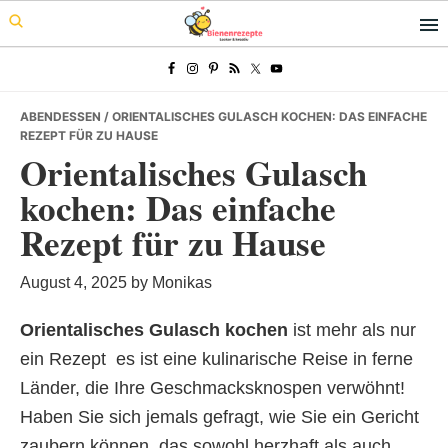
Skip
Skip
Skip
to
to
to
primary
main
primary
navigation
content
sidebar
ABENDESSEN
/ ORIENTALISCHES GULASCH KOCHEN: DAS EINFACHE
REZEPT FÜR ZU HAUSE
Orientalisches Gulasch
kochen: Das einfache
Rezept für zu Hause
August 4, 2025
by
Monikas
Orientalisches Gulasch kochen
ist mehr als nur
ein Rezept  es ist eine kulinarische Reise in ferne
Länder, die Ihre Geschmacksknospen verwöhnt!
Haben Sie sich jemals gefragt, wie Sie ein Gericht
zaubern können, das sowohl herzhaft als auch