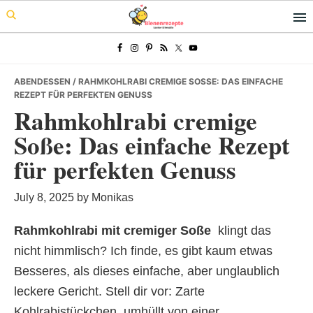
Skip
Skip
Skip
to
to
to
primary
main
primary
navigation
content
sidebar
ABENDESSEN
/ RAHMKOHLRABI CREMIGE SOSSE: DAS EINFACHE R
EZEPT FÜR PERFEKTEN GENUSS
Rahmkohlrabi cremige
Soße: Das einfache Rezept
für perfekten Genuss
July 8, 2025
by
Monikas
Rahmkohlrabi mit cremiger Soße
 klingt das
nicht himmlisch? Ich finde, es gibt kaum etwas
Besseres, als dieses einfache, aber unglaublich
leckere Gericht. Stell dir vor: Zarte
Kohlrabistückchen, umhüllt von einer