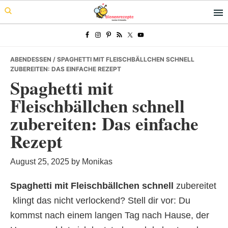
Skip
Skip
Skip
to
to
to
primary
main
primary
navigation
content
sidebar
ABENDESSEN
/ SPAGHETTI MIT FLEISCHBÄLLCHEN SCHNELL
ZUBEREITEN: DAS EINFACHE REZEPT
Spaghetti mit
Fleischbällchen schnell
zubereiten: Das einfache
Rezept
August 25, 2025
by
Monikas
Spaghetti mit Fleischbällchen schnell
zubereitet
 klingt das nicht verlockend? Stell dir vor: Du
kommst nach einem langen Tag nach Hause, der