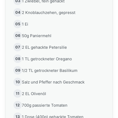
03
1 Zwiebel, fein gehackt
04
2 Knoblauchzehen, gepresst
05
1 Ei
06
50g Paniermehl
07
2 EL gehackte Petersilie
08
1 TL getrockneter Oregano
09
1/2 TL getrockneter Basilikum
10
Salz und Pfeffer nach Geschmack
11
2 EL Olivenöl
12
700g passierte Tomaten
13
1 Dose (400g) gehackte Tomaten