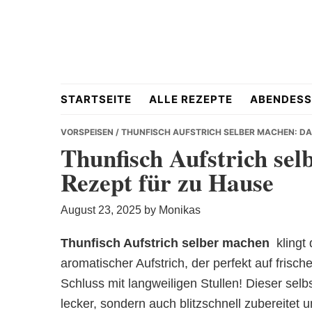
Skip
Skip
Skip
to
to
to
primary
main
primary
navigation
content
sidebar
Hausgemacht
STARTSEITE
ALLE REZEPTE
ABENDESS
VORSPEISEN
/ THUNFISCH AUFSTRICH SELBER MACHEN: DA
Thunfisch Aufstrich sel
Rezept für zu Hause
&
August 23, 2025
by
Monikas
Thunfisch Aufstrich selber machen
 klingt
aromatischer Aufstrich, der perfekt auf frisc
Lecker
Schluss mit langweiligen Stullen! Dieser selb
lecker, sondern auch blitzschnell zubereitet 