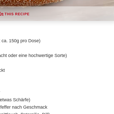
THIS RECIPE
t ca. 150g pro Dose)
ht oder eine hochwertige Sorte)
ckt
r
 etwas Schärfe)
Pfeffer nach Geschmack