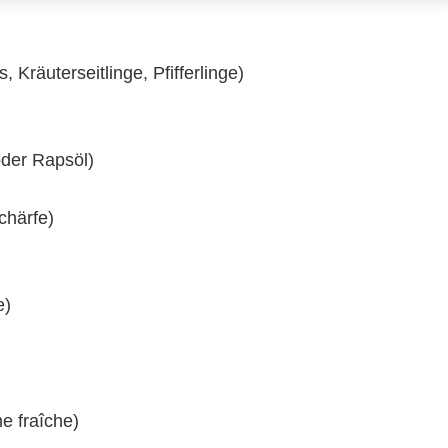
Kräuterseitlinge, Pfifferlinge)
oder Rapsöl)
chärfe)
e)
 fraîche)