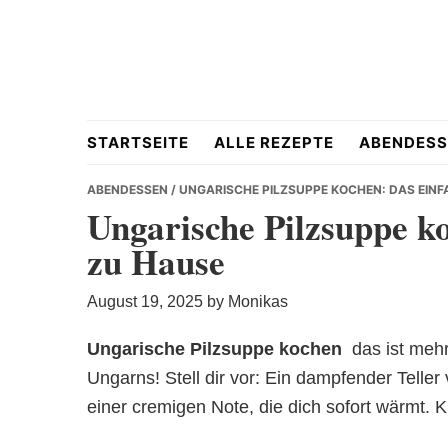
Skip
Skip
Skip
to
to
to
primary
main
primary
navigation
content
sidebar
Hausgemacht
STARTSEITE
ALLE REZEPTE
ABENDESS
ABENDESSEN
/ UNGARISCHE PILZSUPPE KOCHEN: DAS EINF
Ungarische Pilzsuppe ko
zu Hause
&
August 19, 2025
by
Monikas
Ungarische Pilzsuppe kochen
 das ist meh
Ungarns! Stell dir vor: Ein dampfender Teller
Lecker
einer cremigen Note, die dich sofort wärmt. K