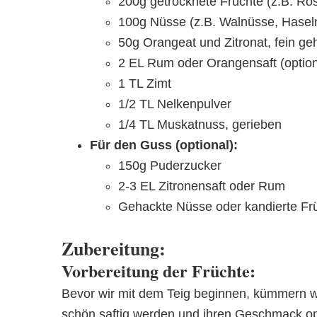
200g getrocknete Früchte (z.B. Ros
100g Nüsse (z.B. Walnüsse, Hasel
50g Orangeat und Zitronat, fein ge
2 EL Rum oder Orangensaft (option
1 TL Zimt
1/2 TL Nelkenpulver
1/4 TL Muskatnuss, gerieben
Für den Guss (optional):
150g Puderzucker
2-3 EL Zitronensaft oder Rum
Gehackte Nüsse oder kandierte Frü
Zubereitung:
Vorbereitung der Früchte:
Bevor wir mit dem Teig beginnen, kümmern wir
schön saftig werden und ihren Geschmack op