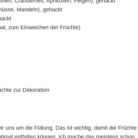
inen, Cranberries, Aprikosen, Feigen), gehackt
nüsse, Mandeln), gehackt
hackt
al, zum Einweichen der Früchte)
chte zur Dekoration
 uns um die Füllung. Das ist wichtig, damit die Früchte
timal entfalten können. Ich mache das meistens schon