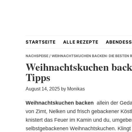
Skip
Skip
Skip
to
to
to
primary
main
primary
navigation
content
sidebar
Hausgemacht
STARTSEITE
ALLE REZEPTE
ABENDESS
NACHSPEISE
/ WEIHNACHTSKUCHEN BACKEN: DIE BESTEN R
Weihnachtskuchen backe
Tipps
&
August 14, 2025
by
Monikas
Weihnachtskuchen backen
 allein der Ge
von Zimt, Nelken und frisch gebackener Köstlic
Lecker
knistert das Feuer im Kamin und du, umgeben
selbstgebackenen Weihnachtskuchen. Klingt 