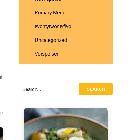
Primary Menu
twentytwentyfive
Uncategorized
Vorspeisen
uf
Search...
d!