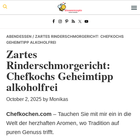
Skip
Skip
Skip
to
to
to
primary
main
primary
navigation
content
sidebar
ABENDESSEN
/ ZARTES RINDERSCHMORGERICHT: CHEFKOCHS
GEHEIMTIPP ALKOHOLFREI
Zartes
Rinderschmorgericht:
Chefkochs Geheimtipp
alkoholfrei
October 2, 2025
by
Monikas
Chefkochen.com
– Tauchen Sie mit mir ein in die
Welt der herzhaften Aromen, wo Tradition auf
puren Genuss trifft.