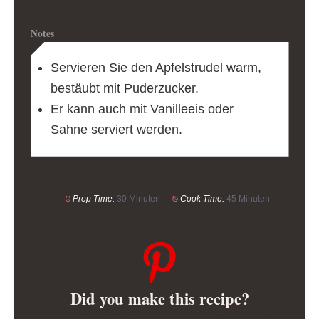
Notes
Servieren Sie den Apfelstrudel warm,
bestäubt mit Puderzucker.
Er kann auch mit Vanilleeis oder
Sahne serviert werden.
Prep Time:
30 Minuten
Cook Time:
45 Minuten
Did you make this recipe?
Share a photo and tag us — we can’t wait to see what