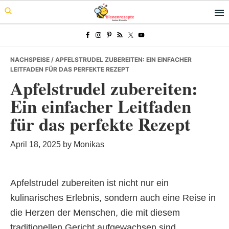
Skip
Skip
Skip
to
to
to
primary
main
primary
navigation
content
sidebar
NACHSPEISE
/ APFELSTRUDEL ZUBEREITEN: EIN EINFACHER
LEITFADEN FÜR DAS PERFEKTE REZEPT
Apfelstrudel zubereiten:
Ein einfacher Leitfaden
für das perfekte Rezept
April 18, 2025
by
Monikas
Apfelstrudel zubereiten ist nicht nur ein
kulinarisches Erlebnis, sondern auch eine Reise in
die Herzen der Menschen, die mit diesem
traditionellen Gericht aufgewachsen sind.