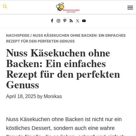
Skip
Skip
Skip
to
to
to
primary
main
primary
navigation
content
sidebar
NACHSPEISE
/ NUSS KÄSEKUCHEN OHNE BACKEN: EIN EINFACHES
REZEPT FÜR DEN PERFEKTEN GENUSS
Nuss Käsekuchen ohne
Backen: Ein einfaches
Rezept für den perfekten
Genuss
April 18, 2025
by
Monikas
Nuss Käsekuchen ohne Backen ist nicht nur ein
köstliches Dessert, sondern auch eine wahre