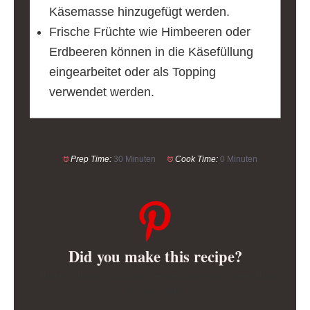
Käsemasse hinzugefügt werden.
Frische Früchte wie Himbeeren oder
Erdbeeren können in die Käsefüllung
eingearbeitet oder als Topping
verwendet werden.
Prep Time:
30 Minuten
Cook Time:
0 Minuten
Did you make this recipe?
Share a photo and tag us — we can’t wait to see what
you’ve made!