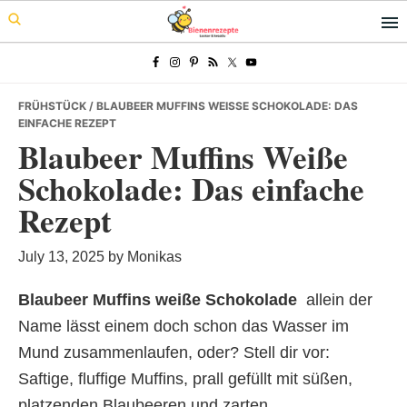
Skip
Skip
Skip
to
to
to
primary
main
primary
navigation
content
sidebar
FRÜHSTÜCK
/ BLAUBEER MUFFINS WEISSE SCHOKOLADE: DAS E
INFACHE REZEPT
Blaubeer Muffins Weiße
Schokolade: Das einfache
Rezept
July 13, 2025
by
Monikas
Blaubeer Muffins weiße Schokolade
 allein der
Name lässt einem doch schon das Wasser im
Mund zusammenlaufen, oder? Stell dir vor:
Saftige, fluffige Muffins, prall gefüllt mit süßen,
platzenden Blaubeeren und zarten