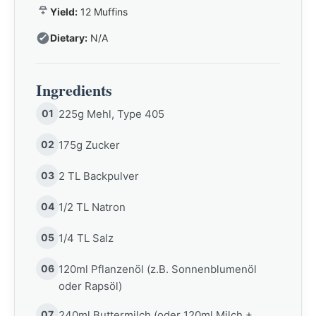
Yield:
12 Muffins
Dietary:
N/A
Ingredients
01
225g Mehl, Type 405
02
175g Zucker
03
2 TL Backpulver
04
1/2 TL Natron
05
1/4 TL Salz
06
120ml Pflanzenöl (z.B. Sonnenblumenöl
oder Rapsöl)
07
240ml Buttermilch (oder 120ml Milch +