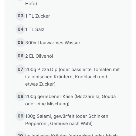
Hefe)
03
1 TL Zucker
04
1 TL Salz
05
300ml lauwarmes Wasser
06
2 EL Olivenöl
07
200g Pizza Dip (oder passierte Tomaten mit
italienischen Kräutern, Knoblauch und
etwas Zucker)
08
200g geriebener Käse (Mozzarella, Gouda
oder eine Mischung)
09
100g Salami, gewürfelt (oder Schinken,
Pepperoni, Gemüse nach Wahl)
10
Italienische Kräuter (getrocknet oder frisch,