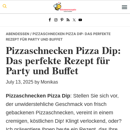
Skip
Skip
Skip
to
to
to
primary
main
primary
navigation
content
sidebar
ABENDESSEN
/ PIZZASCHNECKEN PIZZA DIP: DAS PERFEKTE
REZEPT FÜR PARTY UND BUFFET
Pizzaschnecken Pizza Dip:
Das perfekte Rezept für
Party und Buffet
July 13, 2025
by
Monikas
Pizzaschnecken Pizza Dip
: Stellen Sie sich vor,
der unwiderstehliche Geschmack von frisch
gebackenen Pizzaschnecken, vereint in einem
cremigen, köstlichen Dip! Klingt verlockend, oder?
Ich präsentiere Ihnen heute ein Rezept, das Ihre