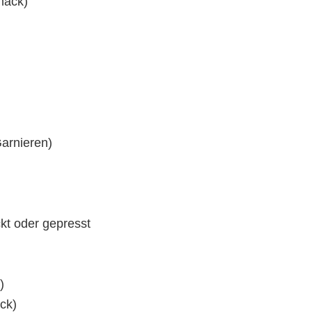
mack)
Garnieren)
kt oder gepresst
)
ck)