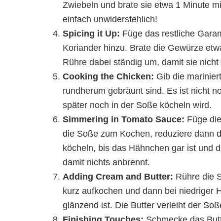
Zwiebeln und brate sie etwa 1 Minute mit
einfach unwiderstehlich!
Spicing it Up:
Füge das restliche Gara
Koriander hinzu. Brate die Gewürze etwa
Rühre dabei ständig um, damit sie nich
Cooking the Chicken:
Gib die marinier
rundherum gebräunt sind. Es ist nicht 
später noch in der Soße köcheln wird.
Simmering in Tomato Sauce:
Füge die
die Soße zum Kochen, reduziere dann di
köcheln, bis das Hähnchen gar ist und d
damit nichts anbrennt.
Adding Cream and Butter:
Rühre die S
kurz aufkochen und dann bei niedriger 
glänzend ist. Die Butter verleiht der Soß
Finishing Touches:
Schmecke das Butter