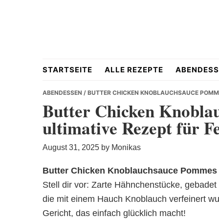
Skip
Skip
Skip
to
to
to
primary
main
primary
navigation
content
sidebar
Hausgemacht
STARTSEITE
ALLE REZEPTE
ABENDESS
ABENDESSEN
/ BUTTER CHICKEN KNOBLAUCHSAUCE POMME
Butter Chicken Knobla
ultimative Rezept für 
&
August 31, 2025
by
Monikas
Butter Chicken Knoblauchsauce Pommes
Stell dir vor: Zarte Hähnchenstücke, gebadet
Lecker
die mit einem Hauch Knoblauch verfeinert w
Gericht, das einfach glücklich macht!