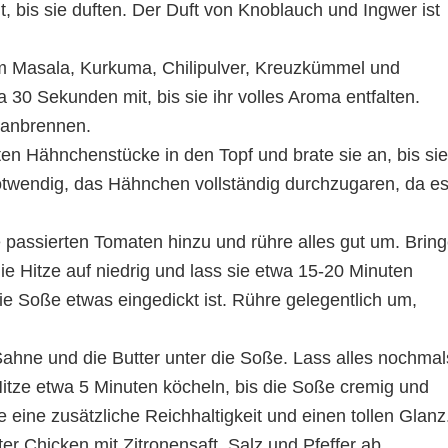
, bis sie duften. Der Duft von Knoblauch und Ingwer ist
m Masala, Kurkuma, Chilipulver, Kreuzkümmel und
 30 Sekunden mit, bis sie ihr volles Aroma entfalten.
t anbrennen.
ten Hähnchenstücke in den Topf und brate sie an, bis sie
notwendig, das Hähnchen vollständig durchzugaren, da e
 passierten Tomaten hinzu und rühre alles gut um. Brin
e Hitze auf niedrig und lass sie etwa 15-20 Minuten
ie Soße etwas eingedickt ist. Rühre gelegentlich um,
ahne und die Butter unter die Soße. Lass alles nochmal
Hitze etwa 5 Minuten köcheln, bis die Soße cremig und
e eine zusätzliche Reichhaltigkeit und einen tollen Glanz
 Chicken mit Zitronensaft, Salz und Pfeffer ab.