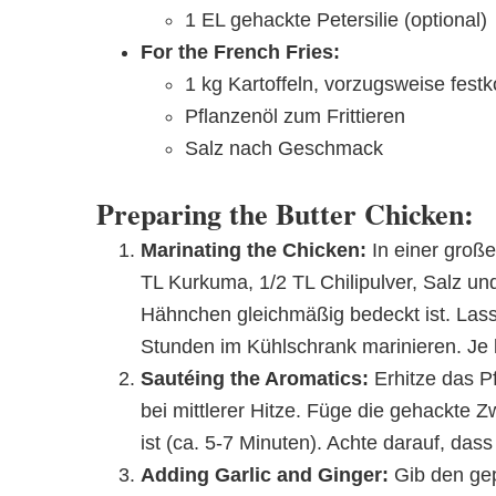
1 EL gehackte Petersilie (optional)
For the French Fries:
1 kg Kartoffeln, vorzugsweise fest
Pflanzenöl zum Frittieren
Salz nach Geschmack
Preparing the Butter Chicken:
Marinating the Chicken:
In einer groß
TL Kurkuma, 1/2 TL Chilipulver, Salz u
Hähnchen gleichmäßig bedeckt ist. Las
Stunden im Kühlschrank marinieren. Je 
Sautéing the Aromatics:
Erhitze das Pf
bei mittlerer Hitze. Füge die gehackte Z
ist (ca. 5-7 Minuten). Achte darauf, das
Adding Garlic and Ginger:
Gib den gep