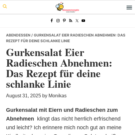
Skip
Skip
Skip
to
to
to
primary
main
primary
navigation
content
sidebar
ABENDESSEN
/ GURKENSALAT EIER RADIESCHEN ABNEHMEN: DAS
REZEPT FÜR DEINE SCHLANKE LINIE
Gurkensalat Eier
Radieschen Abnehmen:
Das Rezept für deine
schlanke Linie
August 31, 2025
by
Monikas
Gurkensalat mit Eiern und Radieschen zum
Abnehmen
 klingt das nicht herrlich erfrischend
und leicht? Ich erinnere mich noch gut an meine