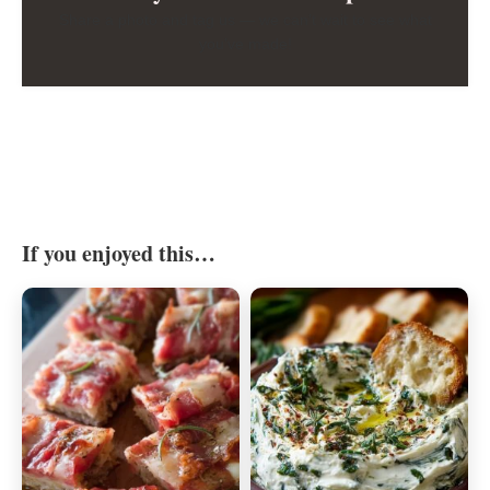
Share a photo and tag us — we can’t wait to see what
you’ve made!
If you enjoyed this…