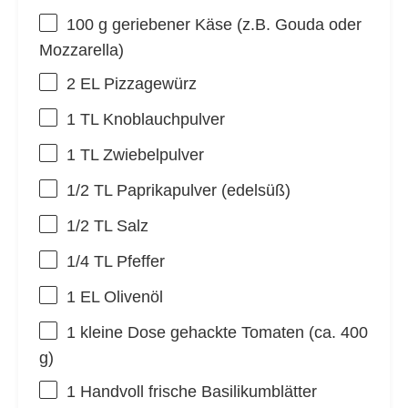
100 g
geriebener Käse (z.B. Gouda oder
Mozzarella)
2
EL Pizzagewürz
1
TL Knoblauchpulver
1
TL Zwiebelpulver
1/2
TL Paprikapulver (edelsüß)
1/2
TL Salz
1/4
TL Pfeffer
1
EL Olivenöl
1
kleine Dose gehackte Tomaten (ca.
400
g
)
1
Handvoll frische Basilikumblätter