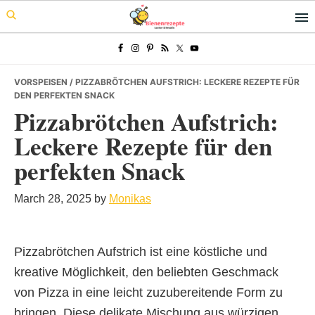
Skip
Skip
Skip
to
to
to
primary
main
primary
navigation
content
sidebar
VORSPEISEN
/ PIZZABRÖTCHEN AUFSTRICH: LECKERE REZEPTE FÜR
DEN PERFEKTEN SNACK
Pizzabrötchen Aufstrich:
Leckere Rezepte für den
perfekten Snack
March 28, 2025
by
Monikas
Pizzabrötchen Aufstrich ist eine köstliche und
kreative Möglichkeit, den beliebten Geschmack
von Pizza in eine leicht zuzubereitende Form zu
bringen. Diese delikate Mischung aus würzigen