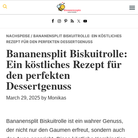
Skip
Skip
Skip
to
to
to
primary
main
primary
navigation
content
sidebar
NACHSPEISE
/ BANANENSPLIT BISKUITROLLE: EIN KÖSTLICHES
REZEPT FÜR DEN PERFEKTEN DESSERTGENUSS
Bananensplit Biskuitrolle:
Ein köstliches Rezept für
den perfekten
Dessertgenuss
March 29, 2025
by
Monikas
Bananensplit Biskuitrolle ist ein wahrer Genuss,
der nicht nur den Gaumen erfreut, sondern auch