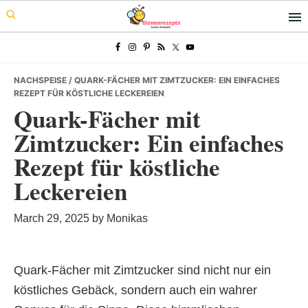
Skip
Skip
Skip
to
to
to
primary
main
primary
navigation
content
sidebar
NACHSPEISE
/ QUARK-FÄCHER MIT ZIMTZUCKER: EIN EINFACHES
REZEPT FÜR KÖSTLICHE LECKEREIEN
Quark-Fächer mit
Zimtzucker: Ein einfaches
Rezept für köstliche
Leckereien
March 29, 2025
by
Monikas
Quark-Fächer mit Zimtzucker sind nicht nur ein
köstliches Gebäck, sondern auch ein wahrer