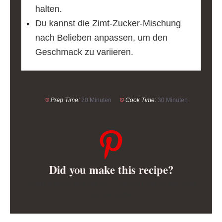
halten.
Du kannst die Zimt-Zucker-Mischung
nach Belieben anpassen, um den
Geschmack zu variieren.
Prep Time:
20 Minuten
Cook Time:
30 Minuten
Did you make this recipe?
Share a photo and tag us — we can’t wait to see what
you’ve made!